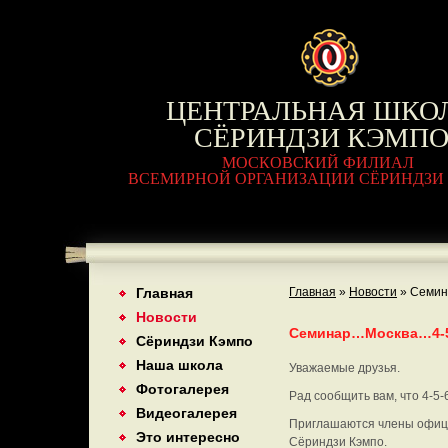
ЦЕНТРАЛЬНАЯ ШКО
СЁРИНДЗИ КЭМП
МОСКОВСКИЙ ФИЛИАЛ
ВСЕМИРНОЙ ОРГАНИЗАЦИИ СЁРИНДЗИ
Главная
Главная
»
Новости
»
Семин
Новости
Семинар…Москва…4-5
Сёриндзи Кэмпо
Наша школа
Уважаемые друзья.
Фотогалерея
Рад сообщить вам, что 4-5
Видеогалерея
Приглашаются члены офици
Это интересно
Сёриндзи Кэмпо.