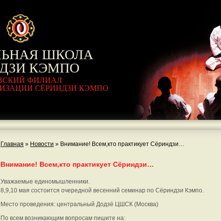
ЛЬНАЯ ШКОЛА
ДЗИ КЭМПО
ВСКИЙ ФИЛИАЛ
ИЗАЦИИ СЁРИНДЗИ КЭМПО
Главная
»
Новости
»
Внимание! Всем,кто практикует Сёриндзи…
Внимание! Всем,кто практикует Сёриндзи…
Уважаемые единомышленники.
8,9,10 мая состоится очередной весенний семинар по Сёриндзи Кэмпо.
Место проведения: центральный Додзё ЦШСК (Москва)
По всем возникающим вопросам пишите на: