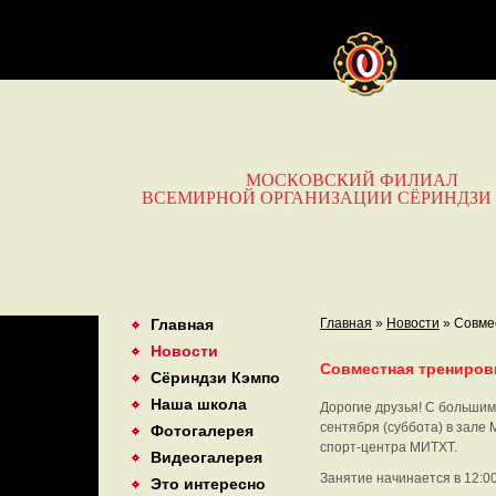
ЦЕНТРАЛЬНАЯ ШКО
СЁРИНДЗИ КЭМП
МОСКОВСКИЙ ФИЛИАЛ
ВСЕМИРНОЙ ОРГАНИЗАЦИИ СЁРИНДЗИ
Главная
Главная
»
Новости
»
Совме
Новости
Совместная тренировк
Сёриндзи Кэмпо
Наша школа
Дорогие друзья! С большим
сентября
(суббота) в зале 
Фотогалерея
спорт-центра МИТХТ.
Видеогалерея
Занятие начинается в 12:00
Это интересно