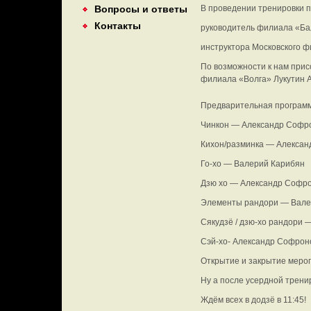
Вопросы и ответы
В проведении тренировки п
Контакты
руководитель филиала «Ба
инструктора Московского ф
По возможности к нам при
филиала «Волга» Лукутин 
Предварительная программ
Чинкон — Александр Софр
Кихон/разминка — Алексан
Го-хо — Валерий Карибян
Дзю хо — Александр Софр
Элементы рандори — Вале
Сякудзё / дзю-хо рандори 
Сэй-хо- Александр Софрон
Открытие и закрытие меро
Ну а после усердной трени
Ждём всех в додзё в 11:45!